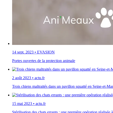
14 sept. 2023
•
EVASION
Portes ouvertes de la protection animale
2 août 2023
•
actu.fr
Trois chiens maltraités dans un pavillon squatté en Seine-et-Ma
15 mai 2023
•
actu.fr
Stérilisation des chats errants : une première opération réalisée