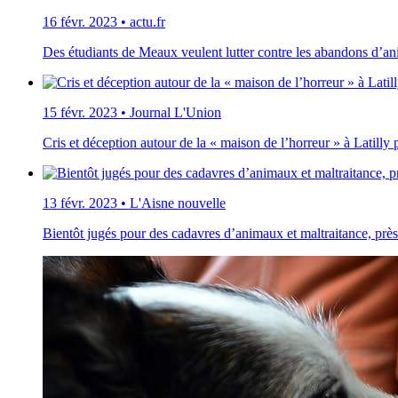
16 févr. 2023
•
actu.fr
Des étudiants de Meaux veulent lutter contre les abandons d’a
15 févr. 2023
•
Journal L'Union
Cris et déception autour de la « maison de l’horreur » à Latilly
13 févr. 2023
•
L'Aisne nouvelle
Bientôt jugés pour des cadavres d’animaux et maltraitance, prè