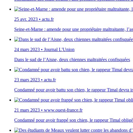
25 avr. 2023
•
actu.fr
Seine-et-Marne : amende pour une propriétaire maltraitante, l’as
24 mars 2023
•
Journal L'Union
Dans le sud de l’Aisne, deux chiennes maltraitées confisquées
23 mars 2023
•
actu.fr
Condamné pour avoir battu son chien, le rappeur Timal devra in
21 mars 2023
•
www.ouest-france.fr
Condamné pour avoir frappé son chien, le rappeur Timal obligé 