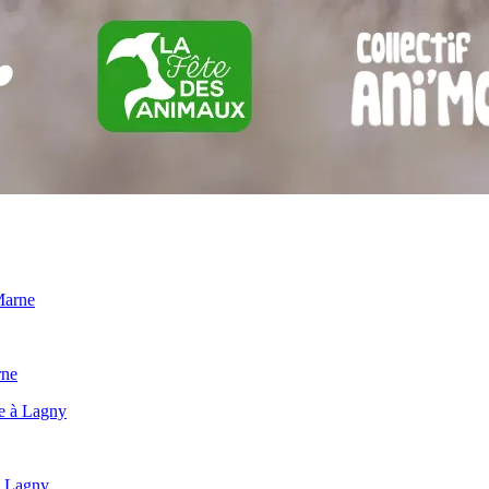
rne
 à Lagny